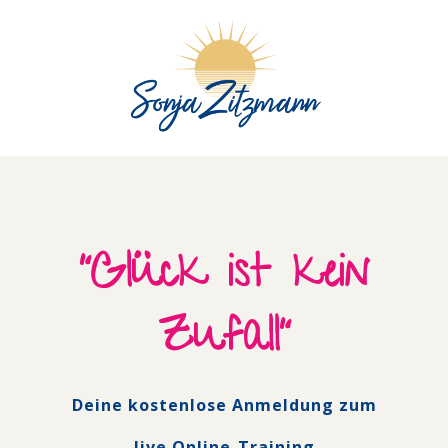
Skip
to
content
"Glück ist kein
Zufall"
Deine kostenlose Anmeldung zum
live Online-Training