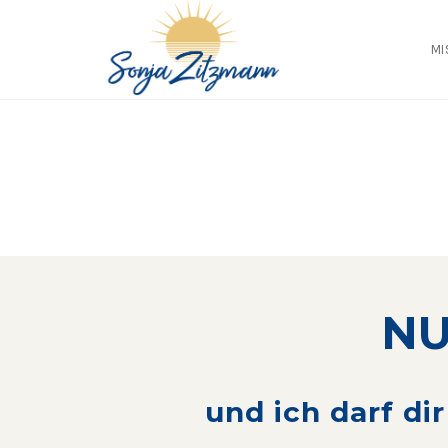
Skip
to
MI
content
NU
und ich darf di