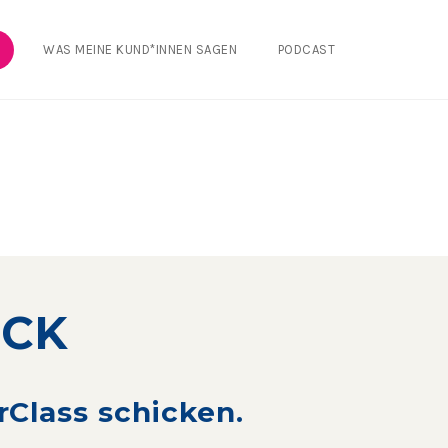
WAS MEINE KUND*INNEN SAGEN
PODCAST
ICK
rClass schicken.