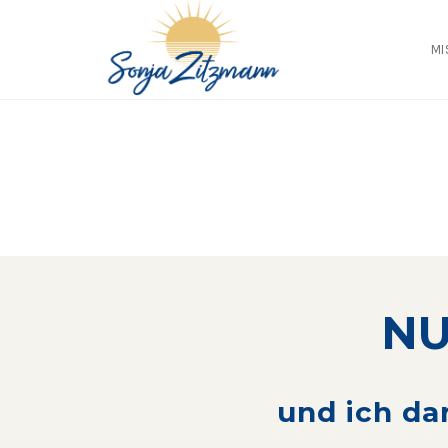
Skip
to
MI
content
NU
und ich dar