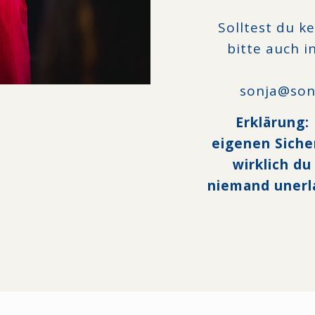
Solltest du k
bitte auch 
sonja@son
Erklärung:
eigenen Sicher
wirklich d
niemand unerl