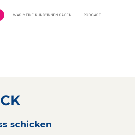
WAS MEINE KUND*INNEN SAGEN
PODCAST
ICK
ass schicken