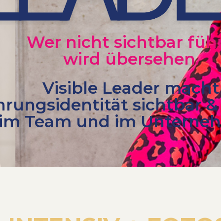
Wer nicht sichtbar führ
wird übersehen.
Visible Leader macht
rungsidentität sichtbar &
im Team und im Unterne