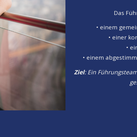
Das Füh
• einem gemei
• einer k
• ei
• einem abgestimmt
Ziel
: Ein Führungsteam
ge