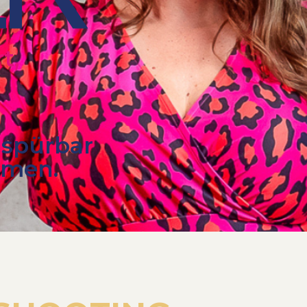
t,
 spürbar
hmen.