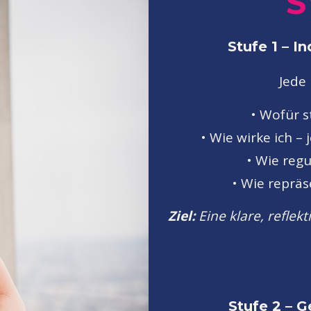
S
Stufe 1 – I
Jede 
• Wofür s
• Wie wirke ich 
• Wie regu
• Wie repräs
Ziel:
Eine klare, reflek
Stufe 2 – 