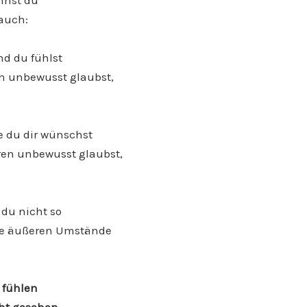
ennst du
 auch:
nd du fühlst
ren unbewusst glaubst,
e du dir wünschst
neren unbewusst glaubst,
 du nicht so
 die äußeren Umstände
n
fühlen