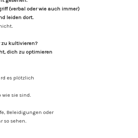
cht gesehen.
iff (verbal oder wie auch immer)
nd leiden dort.
nicht.
 zu kultivieren?
ht, dich zu optimieren
rd es plötzlich
ie sie sind.
rfe, Beleidigungen oder
hr so sehen.