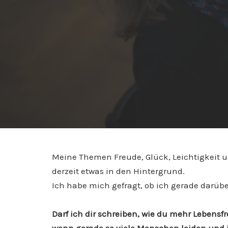
Meine Themen Freude, Glück, Leichtigkeit 
derzeit etwas in den Hintergrund.
Ich habe mich gefragt, ob ich gerade darübe
Darf ich dir schreiben, wie du mehr Lebensfr