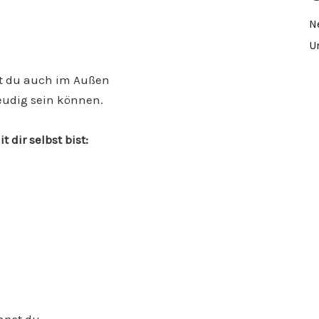
N
U
st du auch im Außen
reudig sein können.
 dir selbst bist: