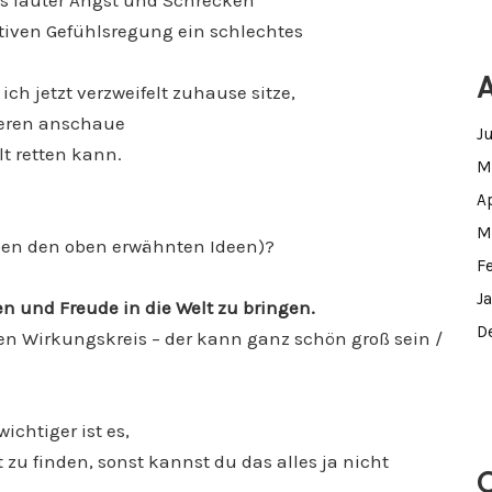
us lauter Angst und Schrecken
sitiven Gefühlsregung ein schlechtes
ch jetzt verzweifelt zuhause sitze,
eren anschaue
J
lt retten kann.
M
A
M
ben den oben erwähnten Ideen)?
F
J
en und Freude in die Welt zu bringen.
D
inen Wirkungskreis – der kann ganz schön groß sein /
ichtiger ist es,
t zu finden, sonst kannst du das alles ja nicht