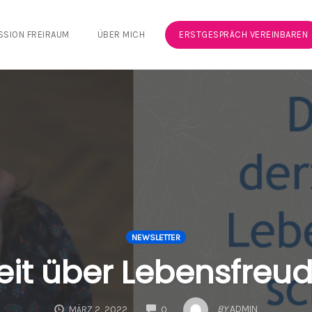
SSION FREIRAUM
ÜBER MICH
ERSTGESPRÄCH VEREINBAREN
NEWSLETTER
zeit über Lebensfreu
COMMENTS
BY
ADMIN
MÄRZ 2, 2022
0