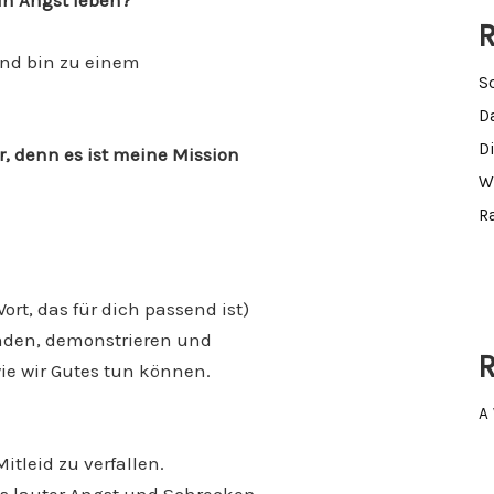
in Angst leben?
R
 und bin zu einem
S
D
D
r, denn es ist meine Mission
W
R
ort, das für dich passend ist)
enden, demonstrieren und
wie wir Gutes tun können.
A
itleid zu verfallen.